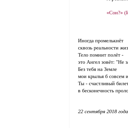
«Сон?» (
Иногда промелькнёт
сквозь реальности жи
Тело помнит полёт -
это Ангел зовёт: "Не з
Без тебя на Земле
мои крылья б совсем 
Ты - счастливый билет
в бесконечность прол
22 сентября 2018 года