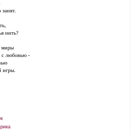
,
 занят.
ть,
ья нить?
ь миры
и с любовью -
вью
 игры.
к
рика