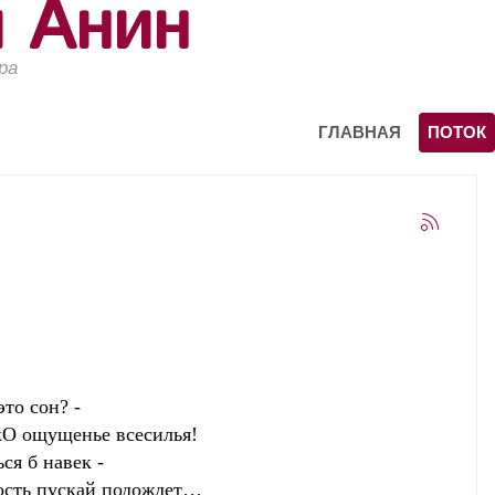
й Анин
ра
ГЛАВНАЯ
ПОТОК
сон? -
щенье всесилья!
 навек -
ускай подождет…