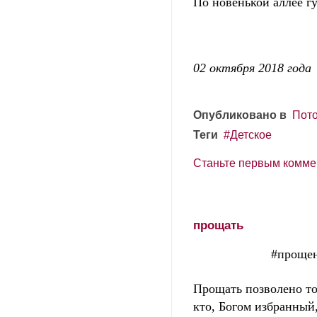
По новенькой аллее гу
02 октября 2018 года
Опубликовано в
Пото
Теги
Детское
Станьте первым комме
прощать
#прощеное во
Прощать позволено т
кто, Богом избранный,