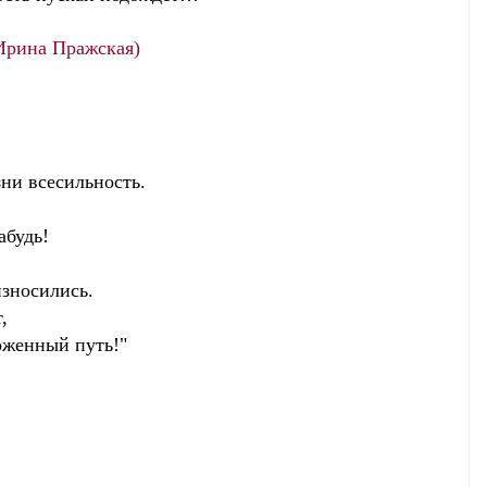
Ирина Пражская)
зни всесильность.
абудь!
износились.
,
оженный путь!"