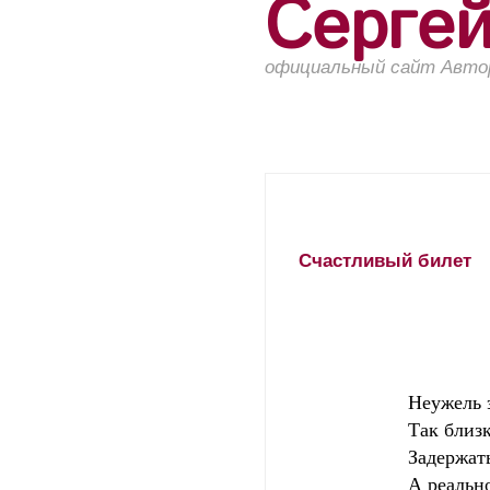
Серге
официальный сайт Авто
Счастливый билет
Неужель это 
Так близкО ощу
Задержаться б
А реальность п