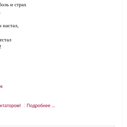
боль и страх
.
ы настал,
естал
!
к
нтатором!
Подробнее ...