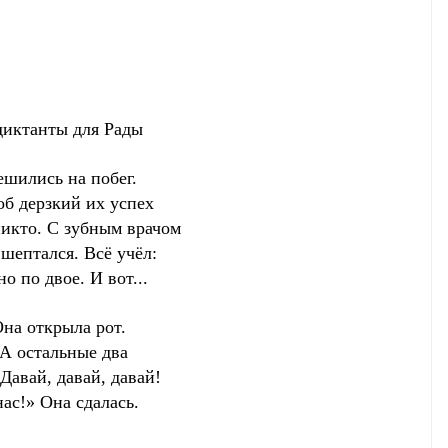
 для Рады
ешились на побег.
об дерзкий их успех
никто. С зубным врачом
шептался. Всё учёл:
о по двое. И вот...
Она открыла рот.
 А остальные два
Давай, давай, давай!
нас!» Она сдалась.