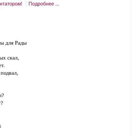
нтатором!
Подробнее ...
ля Рады
ых скал,
т.
подвал,
л?
у?
ах