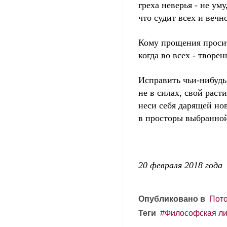
греха неверья - не уму
что судит всех и вечно
Кому прощения проси
когда во всех - творен
Исправить чьи-нибуд
не в силах, свой раст
неси себя дарящей но
в просторы выбранной
20 февраля 2018 года
Опубликовано в
Пото
Теги
Философская ли