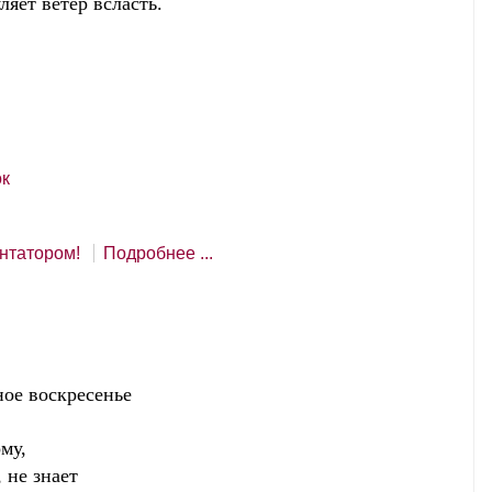
ляет ветер всласть.
к
нтатором!
Подробнее ...
скресенье
ому,
 не знает