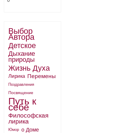
0
Выбор
Автора
Детское
Дыхание
природы
Жизнь Духа
Перемены
Лирика
Поздравления
Посвящение
Путь к
себе
Философская
лирика
о Доме
Юмор