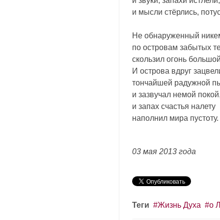
и звуки, запахи истлели,
и мысли стёрлись, потус
Не обнаруженный нике
по островам забытых т
скользил огонь большой
И острова вдруг зацвел
тончайшей радужной п
и зазвучал немой покой
и запах счастья налету
наполнил мира пустоту.
03 мая 2013 года
Теги
Жизнь Духа
о 