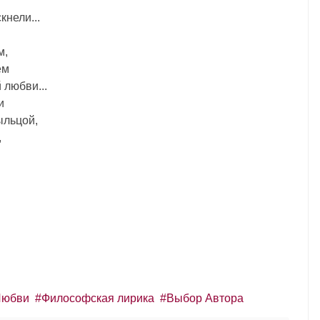
кнели...
м,
ем
 любви...
и
ыльцой,
,
Любви
Философская лирика
Выбор Автора