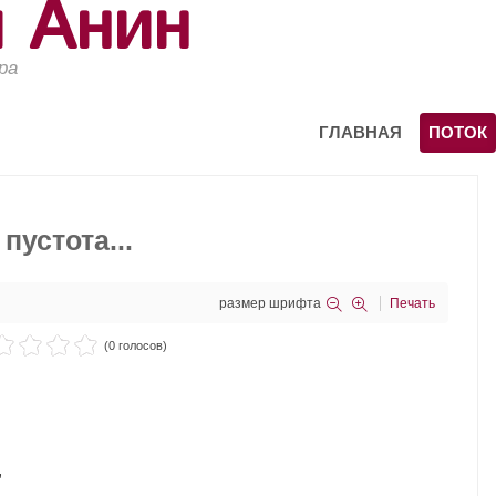
й Анин
ра
ГЛАВНАЯ
ПОТОК
пустота...
размер шрифта
Печать
(0 голосов)
,