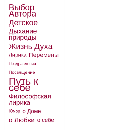
Выбор
Автора
Детское
Дыхание
природы
Жизнь Духа
Перемены
Лирика
Поздравления
Посвящение
Путь к
себе
Философская
лирика
о Доме
Юмор
о Любви
о себе