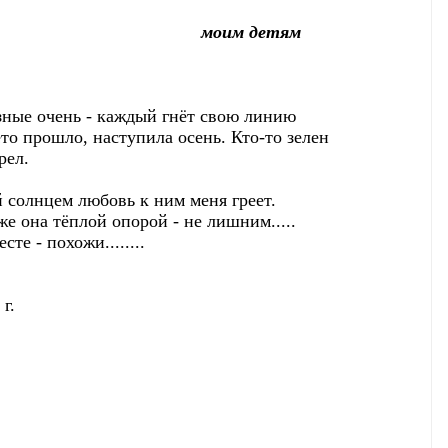
моим детям
зные очень - каждый гнёт свою линию
то прошло, наступила осень. Кто-то зелен
рел.
й солнцем любовь к ним меня греет.
е она тёплой опорой - не лишним.....
сте - похожи........
г.