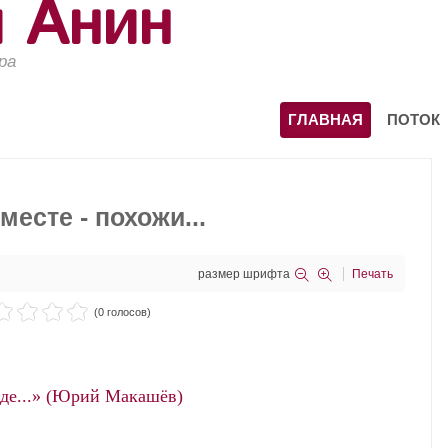
й Анин
ра
ГЛАВНАЯ
ПОТОК
месте - похожи...
размер шрифта
Печать
(0 голосов)
де...» (Юрий Макашёв)