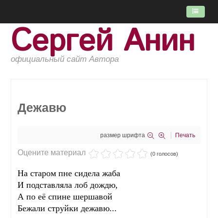
Сергей Анин
ГЛАВНАЯ
ПОТОК
официальный сайт Автора
КНИГИ
ОБ АВТОРЕ
Дежавю
размер шрифта
Печать
Оцените материал
(0 голосов)
На старом пне сидела жаба
И подставляла лоб дождю,
А по её спине шершавой
Бежали струйки дежавю...